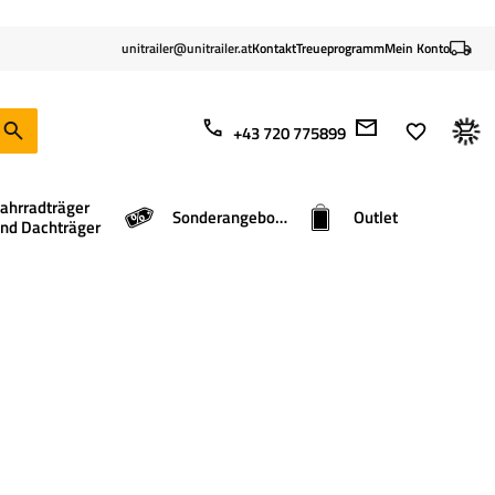
unitrailer@unitrailer.at
Kontakt
Treueprogramm
Mein Konto
+43 720 775899
ahrradträger
Sonderangebote
Outlet
nd Dachträger