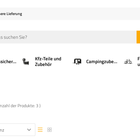
here Lieferung
Kfz-Teile und
F
Ladungssicherung
Campingzubehör
Zubehör
u
Anzahl der Produkte:
3
)
nz
Listenansicht
Listenansicht