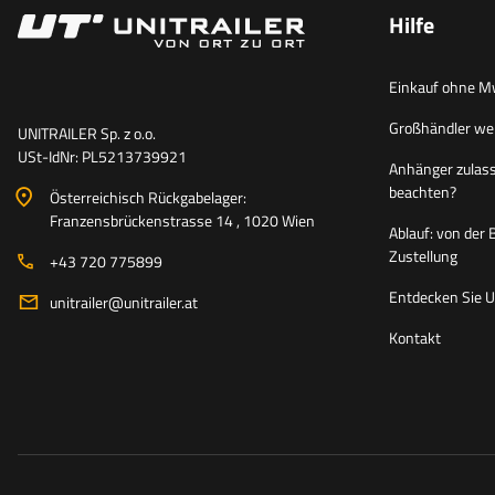
Hilfe
Einkauf ohne M
Großhändler we
UNITRAILER Sp. z o.o.
USt-IdNr: PL5213739921
Anhänger zulass
beachten?
Österreichisch Rückgabelager:
Franzensbrückenstrasse 14 , 1020 Wien
Ablauf: von der 
Zustellung
+43 720 775899
Entdecken Sie Un
unitrailer@unitrailer.at
Kontakt