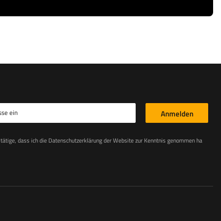
sse ein
Anmelden
stätige, dass ich die Datenschutzerklärung der Website zur Kenntnis genommen habe
Les