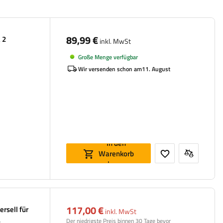
89,99 €
 2
inkl. MwSt
Große Menge verfügbar
Wir versenden schon am
11. August
In den
Warenkorb
legen
117,00 €
rsell für
inkl. MwSt
Der niedrigste Preis binnen 30 Tage bevor