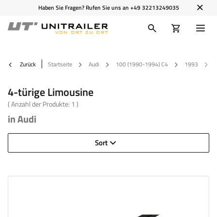
Haben Sie Fragen? Rufen Sie uns an
+49 32213249035
Zurück
Startseite
Audi
100 (1990-1994) C4
1993
4-türige Limousine
( Anzahl der Produkte:
1
)
in Audi
Sort