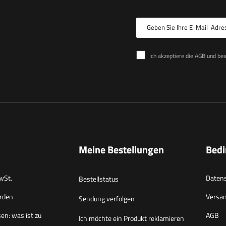
Geben Sie Ihre E-Mail-Adre
Ich akzeptiere die AGB und be
Meine Bestellungen
Bed
wSt.
Datens
Bestellstatus
rden
Versa
Sendung verfolgen
en: was ist zu
AGB
Ich möchte ein Produkt reklamieren