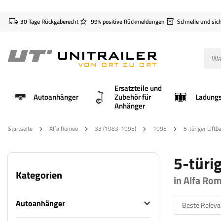
30 Tage Rückgaberecht
99% positive Rückmeldungen
Schnelle und sic
Ersatzteile und
Autoanhänger
Zubehör für
Anhänger
Startseite
Alfa Romeo
33 (1983-1995)
1995
5-türiger Liftb
5-türig
Kategorien
in Alfa Ro
Autoanhänger
Beste Releva