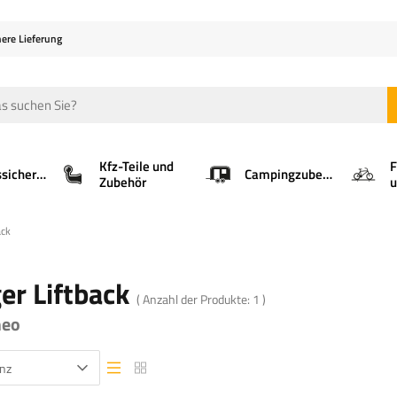
here Lieferung
Kfz-Teile und
F
Ladungssicherung
Campingzubehör
Zubehör
u
ack
er Liftback
( Anzahl der Produkte:
1
)
meo
nz
Listenansicht
Listenansicht