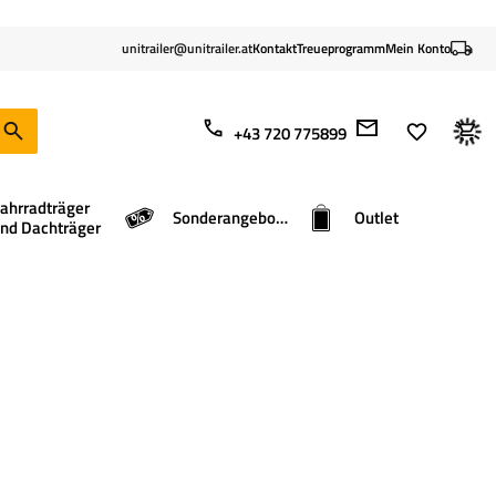
unitrailer@unitrailer.at
Kontakt
Treueprogramm
Mein Konto
+43 720 775899
ahrradträger
Sonderangebote
Outlet
nd Dachträger