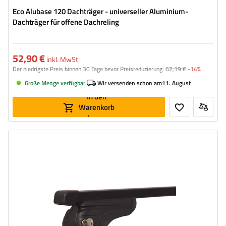
Eco Alubase 120 Dachträger - universeller Aluminium-
Dachträger für offene Dachreling
52,90 €
inkl. MwSt
Der niedrigste Preis binnen 30 Tage bevor Preisreduzierung:
62,19 €
-14%
Große Menge verfügbar
Wir versenden schon am
11. August
In den
Warenkorb
legen